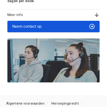
dagen per week.
Meer info
Neem contact op
Algemene voorwaarden
Herroepingsrecht